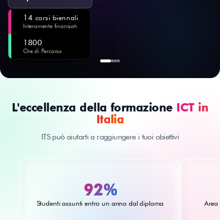
14
corsi biennali
Interamente finanziati
1800
Ore di Percorso
L'eccellenza della formazione
ICT in
Italia
ITS può aiutarti a raggiungere i tuoi obiettivi
92%
Studenti assunti entro un anno dal diploma
Area 