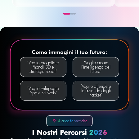
Come immagini il tuo futuro:
"Voglio progettare
"Voglio creare
mondi 3D e
l'intelligenza del
strategie social"
futuro"
"Voglio difendere
"Voglio sviluppare
le aziende dagli
App e siti web"
hacker"
4 aree tematiche
I Nostri Percorsi
2026