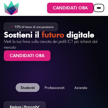
CANDIDATI ORA
92% di tasso di occupazione
Sostieni il
futuro
digitale
Metti la tua firma sulla crescita dei profili ICT più richiesti dal
mercato
CANDIDATI ORA
Studenti
Professionisti
Aziende
Esplora i Percorsi