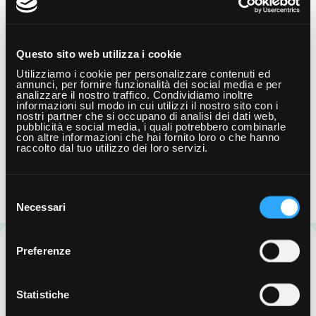
Leggi altri articoli
Questo sito web utilizza i cookie
Utilizziamo i cookie per personalizzare contenuti ed
annunci, per fornire funzionalità dei social media e per
Aperto il bando di Selezione Studenti
Mini
analizzare il nostro traffico. Condividiamo inoltre
informazioni sul modo in cui utilizzi il nostro sito con i
- CANDIDATI ORA!
quell
nostri partner che si occupano di analisi dei dati web,
pubblicità e social media, i quali potrebbero combinarle
Aperto il bando di selezione studenti per il biennio
Open Da
con altre informazioni che hai fornito loro o che hanno
2026/2028 - Candidati ora alla prima Istruttoria! È
Academy 
raccolto dal tuo utilizzo dei loro servizi.
ufficialmente partita la…
Day m
Selezione
del
Necessari
consenso
I nostri diplomati
Preferenze
lavorano qui
Statistiche