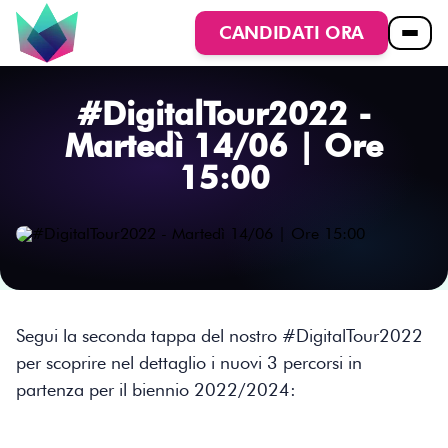
CANDIDATI ORA
#DigitalTour2022 -
Martedì 14/06 | Ore
15:00
Segui la seconda tappa del nostro #DigitalTour2022
per scoprire nel dettaglio i nuovi 3 percorsi in
partenza per il biennio 2022/2024: