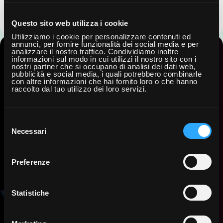
Questo sito web utilizza i cookie
Utilizziamo i cookie per personalizzare contenuti ed
annunci, per fornire funzionalità dei social media e per
analizzare il nostro traffico. Condividiamo inoltre
informazioni sul modo in cui utilizzi il nostro sito con i
nostri partner che si occupano di analisi dei dati web,
pubblicità e social media, i quali potrebbero combinarle
con altre informazioni che hai fornito loro o che hanno
raccolto dal tuo utilizzo dei loro servizi.
Emagister.com
5,0/
Selezione
5
del
Eccellente
Necessari
consenso
Preferenze
Seguici
Trustpilot.com
Statistiche
Linkedin Higher
5,0/
Education
5
Segui su Linkedin Fondazione