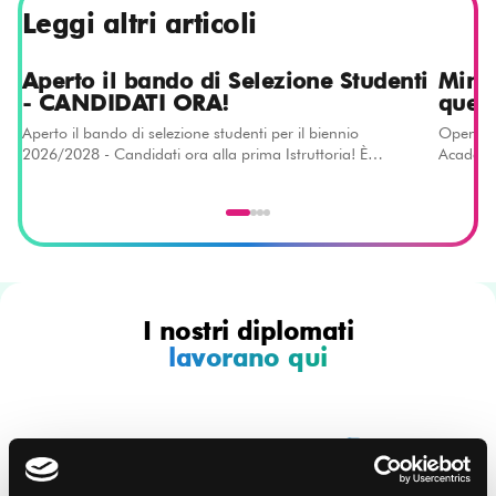
Leggi altri articoli
Aperto il bando di Selezione Studenti
Mini
- CANDIDATI ORA!
quell
Aperto il bando di selezione studenti per il biennio
Open Da
2026/2028 - Candidati ora alla prima Istruttoria! È
Academy 
ufficialmente partita la…
Day m
I nostri diplomati
lavorano qui