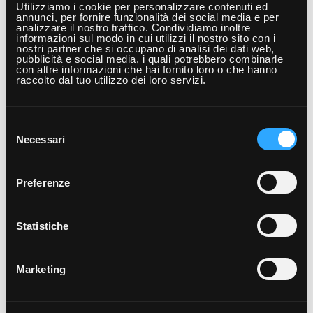
interpretare la complessità del mondo tecnologico.
Utilizziamo i cookie per personalizzare contenuti ed
annunci, per fornire funzionalità dei social media e per
Non si tratta solo di approfondimenti tecnici, ma di
analizzare il nostro traffico. Condividiamo inoltre
informazioni sul modo in cui utilizzi il nostro sito con i
suggerimenti, visioni e confronti che aiutano a
nostri partner che si occupano di analisi dei dati web,
pubblicità e social media, i quali potrebbero combinarle
cogliere il senso profondo delle trasformazioni in atto,
con altre informazioni che hai fornito loro o che hanno
raccolto dal tuo utilizzo dei loro servizi.
e a preparare chi partecipa ad accogliere con spirito
critico e creativo le sfide del futuro digitale.
Selezione
del
L’ingresso agli incontri è gratuito, con prenotazione
Necessari
consenso
obbligatoria via mail:
eventi@
piazzadeimestieri.it
La Piazza dei Mestieri si conferma, ancora una volta,
punto di riferimento per riflettere, crescere e pensare
Preferenze
digitale insieme.
Statistiche
Leggi altri articoli
Marketing
Aperto il bando di Selezione Studenti
Mini
- CANDIDATI ORA!
quell
Aperto il bando di selezione studenti per il biennio
Open Da