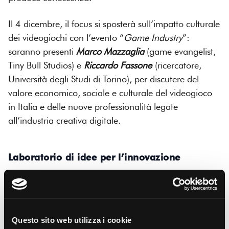
Il 4 dicembre, il focus si sposterà sull’impatto culturale
dei videogiochi con l’evento “
Game Industry
”:
saranno presenti
Marco Mazzaglia
(game evangelist,
Tiny Bull Studios) e
Riccardo Fassone
(ricercatore,
Università degli Studi di Torino), per discutere del
valore economico, sociale e culturale del videogioco
in Italia e delle nuove professionalità legate
all’industria creativa digitale.​
Laboratorio di idee per l’innovazione
Scegliendo ogni anno tematiche emergenti–dal teatro
immersivo all’intelligenza artificiale, dalla realtà
aumentata fino al game design–
Pensare
Digitale
coinvolge personalità capaci di raccontare e
Questo sito web utilizza i cookie